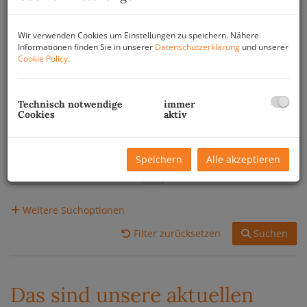
Wir verwenden Cookies um Einstellungen zu speichern. Nähere
Preis
Informationen finden Sie in unserer
Datenschutzerklärung
und unserer
Cookie Policy
.
-
Zimmer
Technisch notwendige
immer
Cookies
aktiv
-
Wohnfläche (von/bis)
Speichern
Alle akzeptieren
-
Weitere Suchoptionen
Filter zurücksetzen
Suchen
Das sind unsere aktuellen