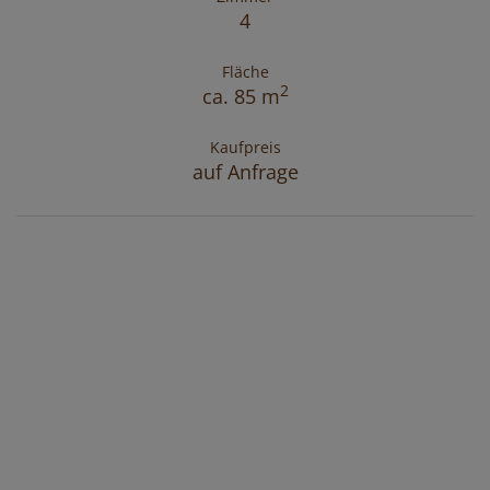
4
Fläche
2
ca. 85 m
Kaufpreis
auf Anfrage
Immobilien
Kontakt
Impressum
Datenschutzinformation
Mag. Katja Pjeta