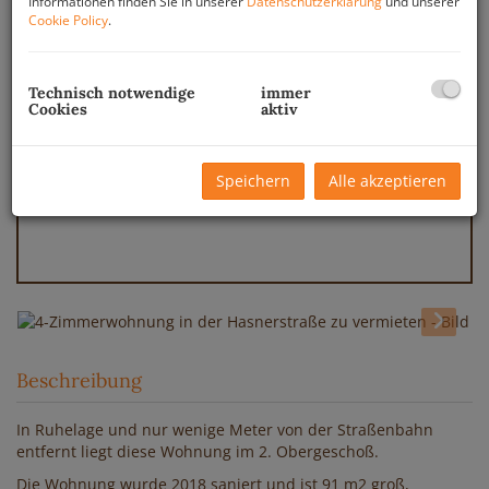
Informationen finden Sie in unserer
Datenschutzerklärung
und unserer
Cookie Policy
.
Technisch notwendige
immer
Cookies
aktiv
Speichern
Alle akzeptieren
Beschreibung
In Ruhelage und nur wenige Meter von der Straßenbahn
entfernt liegt diese Wohnung im 2. Obergeschoß.
Die Wohnung wurde 2018 saniert und ist 91 m2 groß,