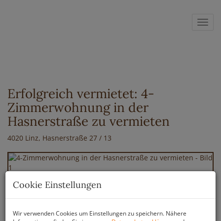
Navig
Erfolgreich vermietet: 4-
Zimmerwohnung in der
Hasnerstraße zu vermieten
4020 Linz
, Hasnerstraße 27 / 13
Cookie Einstellungen
Wir verwenden Cookies um Einstellungen zu speichern. Nähere