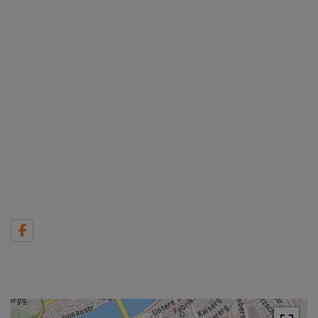
Immobilien
Kontakt
Impressum
Datenschutzinformation
Mag. Katja Pjeta
Geschäftsführerin
T:
0676 7074000
E:
kp@immojaeger.at
Maximilian Pjeta, M.A.
Geschäftsführer
T:
0676 9207499
E:
mp@immojaeger.at