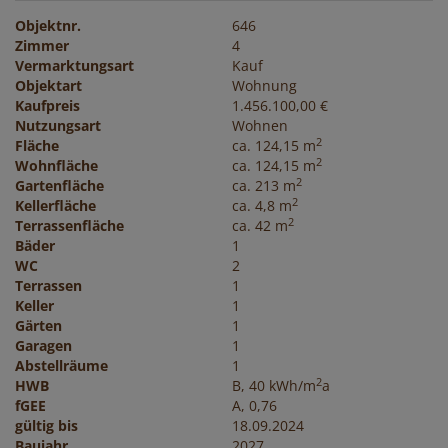
Objektnr.
646
Zimmer
4
Vermarktungsart
Kauf
Objektart
Wohnung
Kaufpreis
1.456.100,00 €
Nutzungsart
Wohnen
2
Fläche
ca. 124,15 m
2
Wohnfläche
ca. 124,15 m
2
Gartenfläche
ca. 213 m
2
Kellerfläche
ca. 4,8 m
2
Terrassenfläche
ca. 42 m
Bäder
1
WC
2
Terrassen
1
Keller
1
Gärten
1
Garagen
1
Abstellräume
1
2
HWB
B, 40 kWh/m
a
fGEE
A, 0,76
gültig bis
18.09.2024
Baujahr
2027