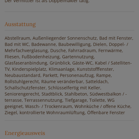
Der Vermittler ist als Doppelmakler tätig.
Ausstattung
Abstellraum
Außenliegender Sonnenschutz
Bad mit Fenster
Bad mit WC
Badewanne
Baubewilligung
Dielen
Doppel- /
Mehrfachverglasung
Dusche
Fahrradraum
Fernwärme
Fliesen
Fußbodenheizung
Gartennutzung
Glasfaseranbindung
Grünblick
Gäste-WC
Kabel / Satelliten-
TV
Kinderspielplatz
Klimaanlage
Kunststofffenster
Neubaustandard
Parkett
Personenaufzug
Rampe
Rollstuhlgerecht
Räume veränderbar
Satteldach
Schallschutzfenster
Schlüsselfertig mit Keller
Seniorengerecht
Stadtblick
Stahlbeton
Südwestbalkon / -
terrasse
Terrassennutzung
Tiefgarage
Toilette
WG
geeignet
Wasch- / Trockenraum
Wohnküche / offene Küche
Ziegel
kontrollierte Wohnraumlüftung
Öffenbare Fenster
Energieausweis