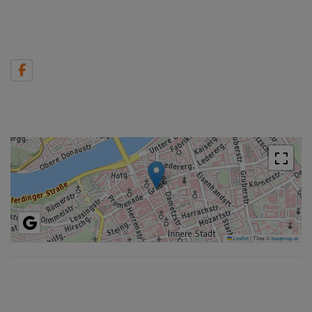
Geschäftsführerin
T:
0676 7074000
E:
kp@immojaeger.at
Maximilian Pjeta, M.A.
Geschäftsführer
T:
0676 9207499
E:
mp@immojaeger.at
Leaflet
|
Tiles ©
basemap.at
©
Justimmo / Immobiliensoftware und Maklerwebsites