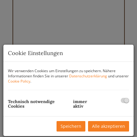
Cookie Einstellungen
Wir verwenden Cookies um Einstellungen zu speichern. Nähere
Informationen finden Sie in unserer
Datenschutzerklärung
und unserer
Cookie Policy
.
Beschreibung
Technisch notwendige
immer
Cookies
aktiv
Willkommen in Ihrer neuen Traumwohnung in Linz!
Diese exklusive Gartenwohnung im Erdgeschoss bietet Ihnen
Speichern
Alle akzeptieren
nicht nur großzügige 124,15 m² Wohnfläche, sondern auch
ein einmaliges Lebensgefühl inmitten von Natur und