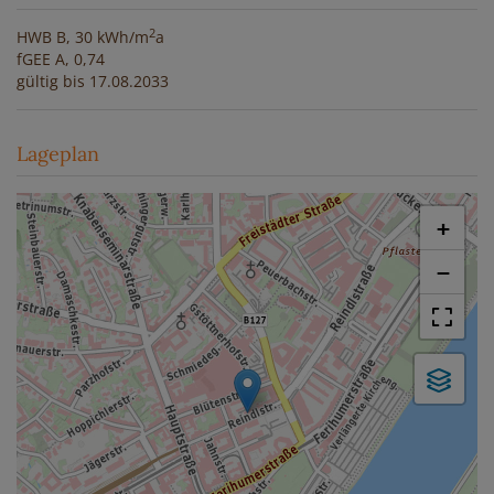
2
HWB
B, 30 kWh/m
a
fGEE
A, 0,74
gültig bis
17.08.2033
Lageplan
+
−