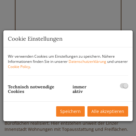
Cookie Einstellungen
Wir verwenden Cookies um Einstellungen zu speichern. Nähere
Informationen finden Sie in unserer
Datenschutzerklärung
und unserer
Cookie Policy
.
Technisch notwendige
immer
Cookies
aktiv
Beschreibung
Unweit der Hauptstraße und dem Lentia im Herzen von
Speichern
Alle akzeptieren
Urfahr, in der Reindlstraße, werden 28 Wohnungen und 2
Büroflächen realisiert. Hier entstehen unweit der Linzer
Innenstadt Wohnungen mit Topausstattung und Freiflächen.