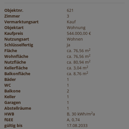
Objektnr.
621
Zimmer
3
Vermarktungsart
Kauf
Objektart
Wohnung
Kaufpreis
544.000,00 €
Nutzungsart
Wohnen
Schlüsselfertig
Ja
2
Fläche
ca. 76,56 m
2
Wohnfläche
ca. 76,56 m
2
Nutzfläche
ca. 80,94 m
2
Kellerfläche
ca. 3,04 m
2
Balkonfläche
ca. 8,76 m
Bäder
1
WC
1
Balkone
2
Keller
1
Garagen
1
Abstellräume
1
2
HWB
B, 30 kWh/m
a
fGEE
A, 0,74
gültig bis
17.08.2033